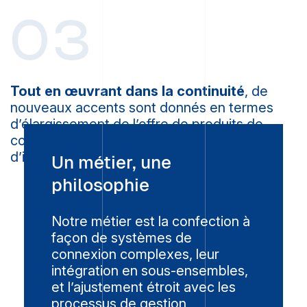
03
Tout en œuvrant dans la continuité
, de
nouveaux accents sont donnés en termes
d’élargissement de l’offre de produits de
connectique industrielle, de services et
d’internationalisation de la clientèle.
Un métier, une
philosophie
Notre métier est la confection à
façon de systèmes de
connexion complexes, leur
intégration en sous-ensembles,
et l’ajustement étroit avec les
processus de gestion