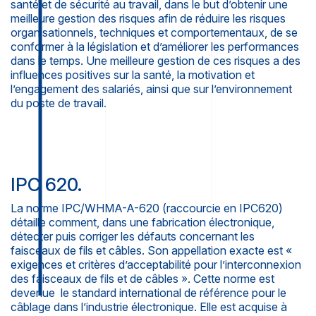
santé et de sécurité au travail, dans le but d’obtenir une
meilleure gestion des risques afin de réduire les risques
organisationnels, techniques et comportementaux, de se
conformer à la législation et d’améliorer les performances
dans le temps. Une meilleure gestion de ces risques a des
influences positives sur la santé, la motivation et
l’engagement des salariés, ainsi que sur l’environnement
du poste de travail.
IPC 620.
La norme IPC/WHMA-A-620 (raccourcie en IPC620)
détaille comment, dans une fabrication électronique,
détecter puis corriger les défauts concernant les
faisceaux de fils et câbles. Son appellation exacte est «
exigences et critères d’acceptabilité pour l’interconnexion
des faisceaux de fils et de câbles ». Cette norme est
devenue le standard international de référence pour le
câblage dans l’industrie électronique. Elle est acquise à